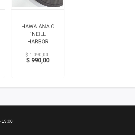
HAWAIANA O
´NEILL
HARBOR
$
1.090,00
$
990,00
– 19:00