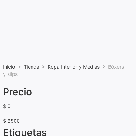
Inicio
Tienda
Ropa Interior y Medias
Bóxers
y slips
Precio
$
0
—
$
8500
Etiquetas