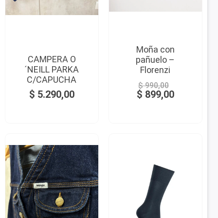
Moña con
CAMPERA O
pañuelo –
´NEILL PARKA
Florenzi
C/CAPUCHA
$
990,00
$
5.290,00
$
899,00