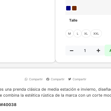
Talle
M
L
XL
XXL
Compartir
Compartir
Compartir
es una prenda clásica de media estación e invierno, diseñ
que combina la estética rústica de la marca con un corte mo
r W40038