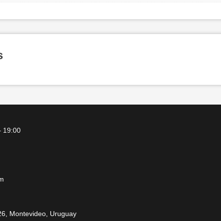
s
– 19:00
om
6, Montevideo, Uruguay