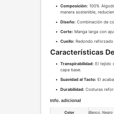
Composición:
100% Algod
manera sostenible, reducien
Diseño:
Combinación de co
Corte:
Manga larga con ajus
Cuello:
Redondo reforzado p
Características D
Transpirabilidad:
El tejido 
capa base.
Suavidad al Tacto:
El acaba
Durabilidad:
Costuras reforz
Info. adicional
Color
Blanco, Negro