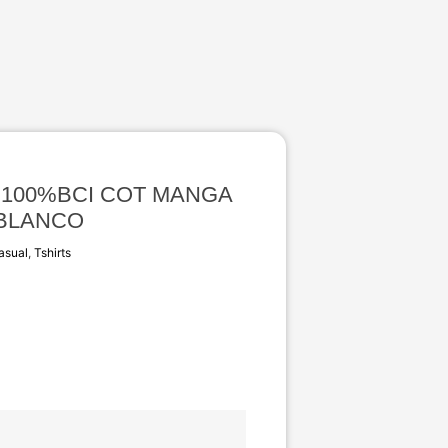
L 100%BCI COT MANGA
BLANCO
asual
,
Tshirts