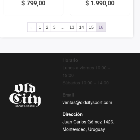
$
799,00
$
1.990,00
←
1
2
3
…
13
14
15
16
Horario
Lunes a viernes 10:00 –
19:00
Sábados 10:00 – 14:00
Email
ventas@oldcitysport.com
Dirección
Juan Carlos Gómez 1426,
Montevideo, Uruguay